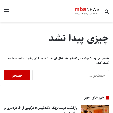
جستجو برای
منو
چیزی پیدا نشد
به نظر می رسه’ موضوعی که شما به دنبال آن هستید’ پیدا نمی شود. شاید جستجو
کمک کند.
ج
س
ت
ج
و
خبر های اخیر
ب
ر
بازگشت نوستالژیک «گلدفیش»؛ ترکیبی از خاطره‌بازی و
ا