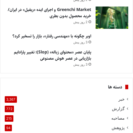
Greenchi Market و اجرای ایده «ریفیل» در ایران/
خرید محصول بدون بطری
2 روز پیش
اوبر چگونه با «مهندسی رفتار»، بازار را تسخیر کرد؟
3 روز پیش
پایان عصر «محتوای زباله» (Slop)؛ تغییر پارادایم
بازاریابی در عصر هوش مصنوعی
3 روز پیش
دسته ها
خبر
3,367
گزارش
772
مصاحبه
215
پژوهش
94