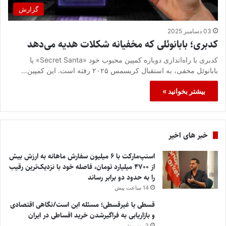
گزارش
03 دسامبر 2025
کدبری؛ بابانوئلی که مخفیانه شکلات هدیه می‌دهد
کدبری با راه‌اندازی دوباره کمپین محبوب خود «Secret Santa» یا
بابانوئل مخفی، به استقبال کریسمس ۲۰۲۵ رفته است. این کمپین…
بیشتر بخوانید »
خبر های اخیر
اسنپ‌مارکت با ۶ میلیون سفارش ماهانه به ارزش بیش
از ۴۷۰۰ میلیارد تومان، فاصله خود با نزدیک‌ترین رقیب
را به حدود دو برابر رساند
14 ساعت پیش
قسطی یا غیرقسطی؛ مسئله این است/نگاهی اقتصادی
و بازاریابی به فراگیرشدن خرید اقساطی در ایران
2 روز پیش