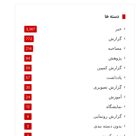
دسته ها
خبر
3,367
گزارش
772
مصاحبه
214
پژوهش
94
گزارش کمپین
59
یادداشت
57
گزارش تصویری
30
آموزش
24
نمایشگاه
12
گزارش رونمایی
4
بدون دسته بندی
3
ویدیو کست