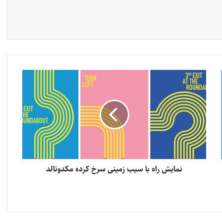
نمایش راه با سیب زمینی سرخ کرده مکدونالد