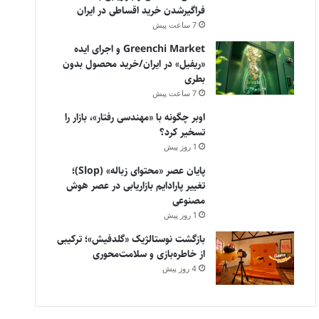
فراگیرشدن خرید اقساطی در ایران
7 ساعت پیش
Greenchi Market و اجرای ایده
«ریفیل» در ایران/خرید محصول بدون
بطری
7 ساعت پیش
اوبر چگونه با «مهندسی رفتار»، بازار را
تسخیر کرد؟
1 روز پیش
پایان عصر «محتوای زباله» (Slop)؛
تغییر پارادایم بازاریابی در عصر هوش
مصنوعی
1 روز پیش
بازگشت نوستالژیک «گلدفیش»؛ ترکیبی
از خاطره‌بازی و سلامت‌محوری
4 روز پیش