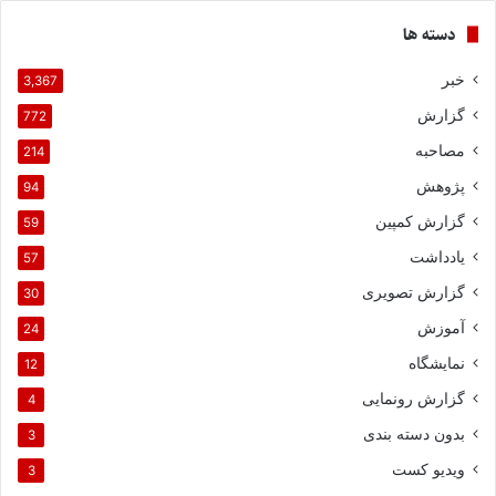
دسته ها
خبر
3,367
گزارش
772
مصاحبه
214
پژوهش
94
گزارش کمپین
59
یادداشت
57
گزارش تصویری
30
آموزش
24
نمایشگاه
12
گزارش رونمایی
4
بدون دسته بندی
3
ویدیو کست
3