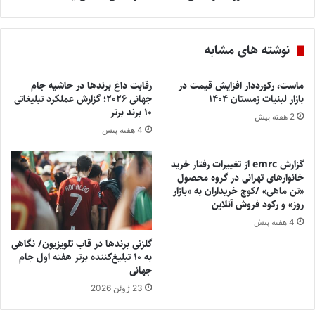
نوشته های مشابه
ماست، رکورددار افزایش قیمت در
رقابت داغ برندها در حاشیه جام
بازار لبنیات زمستان ۱۴۰۴
جهانی ۲۰۲۶؛ گزارش عملکرد تبلیغاتی
۱۰ برند برتر
2 هفته پیش
4 هفته پیش
گزارش emrc از تغییرات رفتار خرید
خانوارهای تهرانی در گروه محصول
«تن ماهی» /کوچ خریداران به «بازار
روز» و رکود فروش آنلاین
4 هفته پیش
گلزنی برندها در قاب تلویزیون/ نگاهی
به ۱۰ تبلیغ‌کننده برتر هفته اول جام
جهانی
23 ژوئن 2026