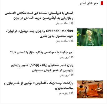
خبر های اخیر
قسطی یا غیرقسطی؛ مسئله این است/نگاهی اقتصادی
و بازاریابی به فراگیرشدن خرید اقساطی در ایران
6 ساعت پیش
Greenchi Market و اجرای ایده «ریفیل» در ایران/
خرید محصول بدون بطری
6 ساعت پیش
اوبر چگونه با «مهندسی رفتار»، بازار را تسخیر کرد؟
1 روز پیش
پایان عصر «محتوای زباله» (Slop)؛ تغییر پارادایم
بازاریابی در عصر هوش مصنوعی
1 روز پیش
بازگشت نوستالژیک «گلدفیش»؛ ترکیبی از خاطره‌بازی و
سلامت‌محوری
4 روز پیش