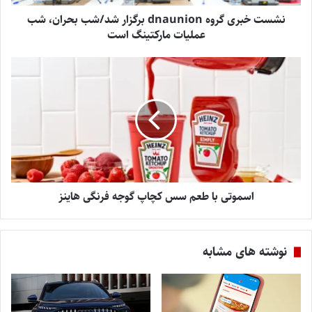
نشست خبری گروه dnaunion برگزار شد/شب بحران، شب
عملیات مارکتینگ است
اسموتی با طعم سس کچاپ گوجه فرنگی هاینز
نوشته های مشابه