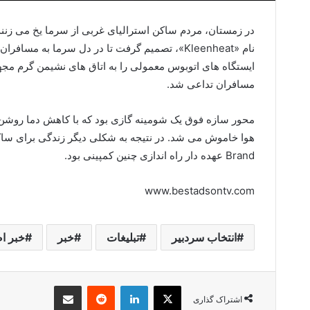
در زمستان، مردم ساکن استرالیای غربی از سرما یخ می زنند.
نام «
Kleenheat
»، تصمیم گرفت تا در دل سرما به مسافران 
ایستگاه های اتوبوس معمولی را به اتاق های نشیمن گرم مجهز 
مسافران تداعی شد.
محور سازه فوق یک شومینه گازی بود که با کاهش دما روش
هوا خاموش می شد. در نتیجه به شکلی دیگر زندگی برای ساکن
Brand
عهده دار راه اندازی چنین کمپینی بود.
www.bestadsontv.com
انتخاب سردبیر
تبلیغات
خبر
خبر ا
X
لینکدین
‫رددیت
اشتراک گذاری از طریق ایمیل
اشتراک گذاری