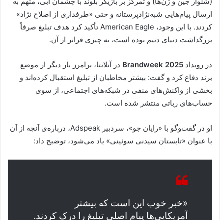
(شلوار جین و ژن‌ها) و تمرکز بر بازیگر بلوند با چشمان آبی، متهم به
ارسال پیام‌هایی شبه‌نژادپرستانه و حتی «طرفداری از اصلاح نژاد»
کردند. با این وجود، American Eagle تأکید کرد هدف تبلیغ صرفاً
بزرگداشت دنیای دنیم بوده است، نه چیزی فراتر از آن.
در رویداد
Brandweek 2025
در آتلانتا، برامرز بار دیگر از موضع
برند دفاع کرد و گفت: بیشتر مخاطبان از تبلیغ استقبال کرده‌اند و
بخشی از واکنش‌های منفی در شبکه‌های اجتماعی، از سوی
حساب‌های رباتی منتشر شده است.
او در گفت‌وگو با «رایان جو»، سردبیر Adspeak، درباره‌ی آنچه از آن
با عنوان «تابستان سیدنی سوئینی» یاد می‌شود، توضیح داد:
«خبر خوب این است که بیشتر
آمریکایی‌ها پیام اصلی تبلیغ را درک کردند.