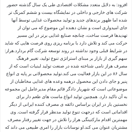
افزود: به دلایل متعدد مشکلات اقتصادی طی یک سال گذشته حضور
شرکت های خارجی و داخلی در نمایشگاه بیست و ششم کمرنگ تر
شده اما ظهور برندهای جدید و تولید محصولات غذایی توسط آنها
جای امیدواری است و نشان دهنده این موضوع که می توان از
تهدیدها فرصت ساخت، چنانچه صنایع غذایی برتر در این مسیر
حرکت می کند و تلاش دارد با برنامه ریزی روی فرصت هایی که شاید
در شرایط قبلی وجود نداشته در روند توسعه شرکت گام بردارد.هراز:
سهم گیری از بازار بر مبنای استراتژی تنوع تولید، تغییر فرهنگ
مصرف هراز نامی شناخته شده در صنعت تولید لبنیات است که از
سال ۸۶ در این بازار فعالیت می کند.تولید محصولاتی بر پایه ی انواع
پنیر و جای دادن این محصول درهمه وعده های غذایی مخاطبان از
موضوعاتی است که شهریار دادگر قائم مقام مدیرعامل این مجموعه
به آن تاکید دارد. همچنین تولید انواع ماست های طعم دار برای
نخستین بار در ایران براساس ذائقه ی مصرف کننده ایرانی از دیگر
اقداماتی است که درجهت تنوع تولید مدنظر قرار گرفته است. وی
مهمترین اقدام مارکتینگی هراز را تلاش در جهت تغییر رفتار مصرف
مشتریان عنوان می کند.او نوسانات بازار را امری طبیعی می داند که