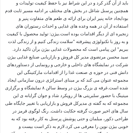
باید از آن گذر کرد و در این شراط نیز با حفظ کیفیت تولیدات و
همچنین پرسنل شاغل در بخش های مختلف بر ادامه مسیر ثابت قدم
بودایجاد خانه پنیر ایران برای ارائه ی طعم های متفاوت پنیر و
استفاده از آن در همه وعده های غذایی و احداث رستوران های
زنجیره ای از دیگر اقدامات بوده است.بیژن: تولید محصول با کیفیت
و به روز با تکنولوژی پیشرفته "سلامت زندگی کنیم و از زندگی لذت
ببریم" این پیامی است که محصولات غذایی بیژن برآن تاکید دارد.
سید محسن مرتضوی مدیر کل فروش و بازاریابی صنایع غذایی بیژن
شرکت در نمایشگاه های داخلی و خارجی و رونمایی از دستاوردهای
دانش فنی در حوزه ی صنعت غذا را از اقدامات مارکتینگی این
مجموعه عنوان می کند که بر مبنای استراتژی درون سازمانی ایجاد
شده است.غرفه ی بزرگ بیژن در وسط سالن ۸ نمایشگاه و برگزاری
میتینگ با حضور سلبریتی ها از رویکرد شاد و جوان گرایانه ی این
مجموعه که به گفته ی مدیرکل فروش و بازاریابی با تغییر جایگاه طی
سال های اخیر صورت گرفته حکایت داشت. رنگ لوگوی قرمز در
طراحی دکور، مبلمان و حتی پوشش پرسنل به کار رفته بود که به
خوبی بیژن نوین را معرفی می کرد.لازم به ذکر است بیست و