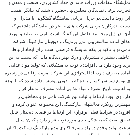
نمایشگاه مقامات وزرات خانه ای جهاد کشاورزی، صنعت و معدن و
تجارت، برخی نمایدگان مجلس و… حضور داشتند که بیانگر اهمیت
این رویداد است.در جریان برپایی نمایشگاه گفتگویی با مدیران و
دست اندرکاران برخی شرکت های حاضر در نمایشگاه داشتیم که
آنچه در ذیل میخوانید حاصل این گفتگو است:نامی نو: تولید و توزیع
غذای آماده سالمغریبی مدیر برندینگ و دیجیتال مارکتینگ شرکت
نامی نو با تاکید براینکه نمایشگاه فرصتی است برای ایجاد ارتباط
عاطفی بیشتر با مشتریان و درک بهتر دیدگاه هایی که نسبت به این
برند وجود دارد می افزاید: با توجه به مشکلاتی که تولید مواد غذایی
آماده مصرف دارد، لذا استراتژی این شرکت مزیت رقابتی در زنجیره
ی توزیع سراسر کشور بوده که به خوبی پوشش داده شده که با توجه
به اهمیت تاریخ مصرف مواد غذایی آماده مصرف مدنظر قرار
دارد.وی ایجاد ارتباط با ثبات بین شرکت نامی نو و مخاطبان را
مهمترین رویکرد فعالیتهای مارکتینگی این مجموعه عنوان کرده و
افزود: در شرایط فعلی برقراری این ارتباط در فضای دیجیتال قابل
تحقق است که به شکل جدی مورد توجه قرار دارد.پاکبان: سال
سخت تولید و قدم در راه پیشرفتاکبری مدیرمارکتینگ شرکت پاکبان