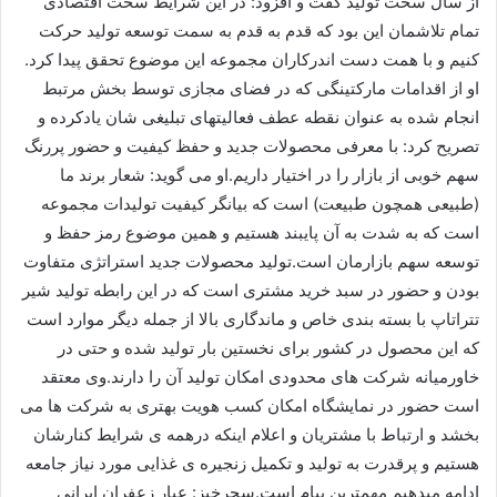
از سال سخت تولید گفت و افزود: در این شرایط سخت اقتصادی
تمام تلاشمان این بود که قدم به قدم به سمت توسعه تولید حرکت
کنیم و با همت دست اندرکاران مجموعه این موضوع تحقق پیدا کرد.
او از اقدامات مارکتینگی که در فضای مجازی توسط بخش مرتبط
انجام شده به عنوان نقطه عطف فعالیتهای تبلیغی شان یادکرده و
تصریح کرد: با معرفی محصولات جدید و حفظ کیفیت و حضور پررنگ
سهم خوبی از بازار را در اختیار داریم.او می گوید: شعار برند ما
(طبیعی همچون طبیعت) است که بیانگر کیفیت تولیدات مجموعه
است که به شدت به آن پایبند هستیم و همین موضوع رمز حفظ و
توسعه سهم بازارمان است.تولید محصولات جدید استراتژی متفاوت
بودن و حضور در سبد خرید مشتری است که در این رابطه تولید شیر
تتراتاپ با بسته بندی خاص و ماندگاری بالا از جمله دیگر موارد است
که این محصول در کشور برای نخستین بار تولید شده و حتی در
خاورمیانه شرکت های محدودی امکان تولید آن را دارند.وی معتقد
است حضور در نمایشگاه امکان کسب هویت بهتری به شرکت ها می
بخشد و ارتباط با مشتریان و اعلام اینکه درهمه ی شرایط کنارشان
هستیم و پرقدرت به تولید و تکمیل زنجیره ی غذایی مورد نیاز جامعه
ادامه میدهیم مهمترین پیام است.سحرخیز: عیار زعفران ایرانی