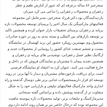
سحرخیز ۸۶ ساله درغرفه ای که عبور از کنارش طعم و عطر
زعفران و محصولات زعفرانی را تداعی می کرد میزبان
بازدیدکنندگان بود.دکتر فرزاد سحرخیز، مدیرعامل این مجموعه
فعالیتهای مارکتینگی یک سال اخیر را برمبنای توسعه محصولات تازه
برپایه ی زعفران برمبنای تحقیقات بازار عنوان کرده و همچنین تاکید
بر توسعه بازارهای بین المللی و بسته بندی به روز در حوزه صادرات
محصول.وی مهمترین رویکرد حضور این برند کهنسال در نمایشگاه
بیست و ششم صنعت غذای کشور را رونمایی از محصولات جدید و
ارگانیک نظیر عسل زعفرانی، نوشیدنی های برپایه ی زعفران و
همچنین تجدید پیمان با مشتریان و نمایندگان فروش که در داخل و
خارج فعالیت می کنند، عنوان کرد.به اعتقاد او نمایشگاه فرصتی
است برای دریافت بازخوردهای مشتریان و دیدار با آنها.برتر: در روند
توسعه ای قرار داریممحصولات غذایی برتر طی دوسال گذشته و راه
اندازی واحد مارکتینگ فعالیتهای تبلیغی و بازاریابی خود را به شکل
متفاوت تر از گذشته پوشش داده و براساس گفته سبحانی
مدیرمارکتینگ و تبلیغات برتر، تولید محصولات تازه پیوسته ماهیت
این مجموعه بوده که درحال حاضر نیز بر همان روند ادامه دارد.وی