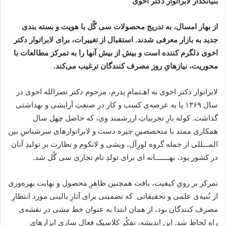
بنیانگذار لابراتوار دکتر اخوی
از بهار امسال، به تدریج محصولات سی گُل با هویت و بسته بندی
جدید به بازار معرفی شدند. استقبال از تغییرات، برای
لابراتوار دکتر
اخوی دلگرم کننده است و بیش از بیش آنها را به تمرکز مطالعات با
محوریت، نیازهایِ روز مصرف کنندگان ترغیب می‌کند.
لابراتوار دکتر اخوی به اهـتمامِ پدرم، مرحوم دکتر نصرالله اخوی در
سال ۱۳۶۹ پا به عرصه‌ی کسب و کار در صنعتِ آرایشی و بهداشتی
گذاشت. کوله بارِ تجربیاتِ ارزشمند وی، که حاصل چهل سال
همکاری ممتد با متخصصینِ چیره دست و لابراتوارهای سرشناسِ بین
المـــللی از جمله گروه لورِآل، ویشی و لانکوم و نظارت بر تولیدِ آنان
در کشور بود، بهـــــــانه ای برای تولدِ نام تجاری سی گُل شد.
تمرکز بر رویِ کیفیت، بافت همچنین ظاهرِ محصول و نهایت بهره‌وری
از بُنیه‌ی علمی و تحقیقاتی که تضمینی برای آثارِ بالینی مورد انتظارِ
مصرف کنندگان بود، از همان ابتدا به عنوان خط مشی در نقشه‌ی
راه لحاظ شد. این اندیشه، تفکُرِ کلاسیکِ فعال سازی ابزارهای