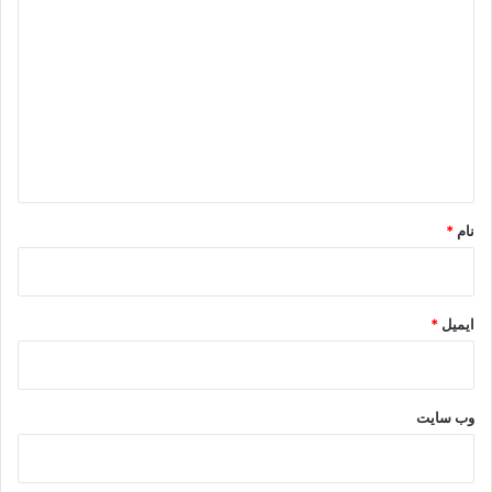
ی
د
گ
ا
ه
*
نام
*
ایمیل
*
وب‌ سایت