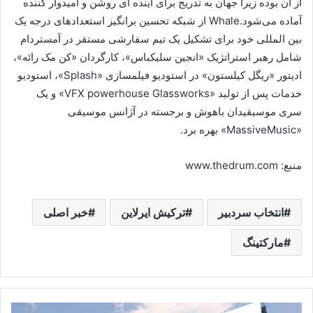
از ان بوده زیرا جهان به تدریج برای آینده ای روشن و امیدوار کننده
آماده می‌شود.Whale از شبکه تحسین برانگیز استعداد‌های درجه یک
بین المللی خود برای تشکیل یک تیم سفارشی مستقر در آمستردام
شامل رهبر استراتژیک «انجین سلیکباس»، کارگردان «کن مک رائه»،
ادیتور «ریگل کیلستون» در استودیو فیلمسازی «Splash»، استودیو
خدمات پس از تولید «VFX powerhouse Glassworks» و یک
سری موسیقیدان باهوش و برجسته در آژانس موسیقی
«MassiveMusic» بهره برد.
منبع: www.thedrum.com
انتخاب سردبیر
ترکیش ایرلاین
خبر اصلی
مارکتینگ