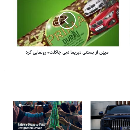
میهن از بستنی «پریما دبی چاکلت» رونمایی کرد