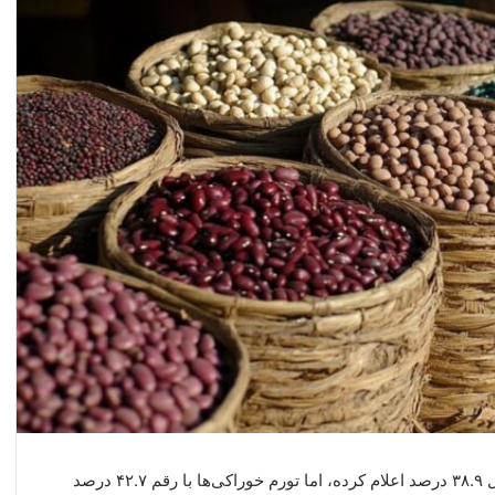
مرکز آمار ایران نرخ تورم عمومی کشور را در فروردین امسال ۳۸.۹ درصد اعلام کرده، اما تورم خوراکی‌ها با رقم ۴۲.۷ درصد