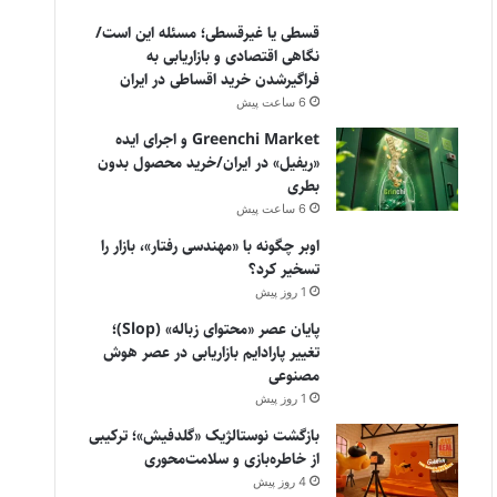
قسطی یا غیرقسطی؛ مسئله این است/
نگاهی اقتصادی و بازاریابی به
فراگیرشدن خرید اقساطی در ایران
6 ساعت پیش
Greenchi Market و اجرای ایده
«ریفیل» در ایران/خرید محصول بدون
بطری
6 ساعت پیش
اوبر چگونه با «مهندسی رفتار»، بازار را
تسخیر کرد؟
1 روز پیش
پایان عصر «محتوای زباله» (Slop)؛
تغییر پارادایم بازاریابی در عصر هوش
مصنوعی
1 روز پیش
بازگشت نوستالژیک «گلدفیش»؛ ترکیبی
از خاطره‌بازی و سلامت‌محوری
4 روز پیش