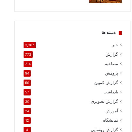
دسته ها
خبر
3,367
گزارش
772
مصاحبه
214
پژوهش
94
گزارش کمپین
59
یادداشت
57
گزارش تصویری
30
آموزش
24
نمایشگاه
12
گزارش رونمایی
4