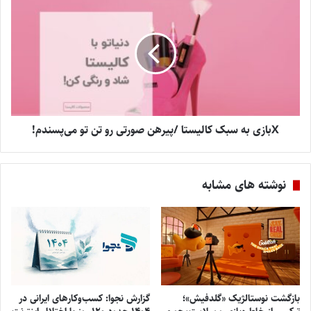
Xبازی به سبک کالیستا /پیرهن صورتی رو تن تو می‌پسندم!
نوشته های مشابه
بازگشت نوستالژیک «گلدفیش»؛
گزارش نجوا: کسب‌وکارهای ایرانی در