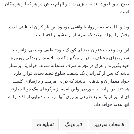
صبح بد و ناخوشایند به چیزی شاد و الهام بخش در هر کجا و هر مکان
است.
ویدیو با استفاده از روابط واقعی موجود بین بازیگران لحظاتی لذت
بخش را ایجاد می­کند که سرشار از عشق و احساسند.
این ویدیو تحت عنوان «دنیای کوچک خود» طیف وسیعی ازافراد با
سناریو­های مختلف را در بر می­گیرد که در تلاشند از زندگی روزمره
خود بگریزند و غرق در تجربه صرف صبحانه شوند، خواه یک پرستار
باشد که پس از گذراندن یک شیفت شلوغ قصد تجدید قوا را دارد
خواه معماران و بنا­هایی باشند که در پی مرمت و بازسازی کلیسا
هستند. در نهایت با خوردن اولین لقمه از برگرهای مک دونالد بارقه
ای از نور از یک منبع طبیعی بر روی آن­ها می­تابد و دنیایی از لذت را به
آن­ها هدیه خواهد داد.
انتخاب سردبیر
برندینگ
تبلیغات