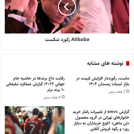
Alibaba رکورد شکست
نوشته های مشابه
ماست، رکورددار افزایش قیمت در
رقابت داغ برندها در حاشیه جام
بازار لبنیات زمستان ۱۴۰۴
جهانی ۲۰۲۶؛ گزارش عملکرد تبلیغاتی
۱۰ برند برتر
2 هفته پیش
4 هفته پیش
گزارش emrc از تغییرات رفتار خرید
خانوارهای تهرانی در گروه محصول
«تن ماهی» /کوچ خریداران به «بازار
روز» و رکود فروش آنلاین