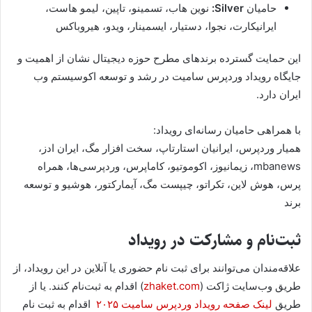
حامیان
Silver:
نوین هاب، تسمینو، تاپین، لیمو هاست،
ایرانیکارت، نجوا، دستیار، ایسمینار، ویدو، هیروباکس
این حمایت گسترده برندهای مطرح حوزه دیجیتال نشان از اهمیت و
جایگاه رویداد وردپرس سامیت در رشد و توسعه اکوسیستم وب
ایران دارد.
با همراهی حامیان رسانه‌ای رویداد:
همیار وردپرس، ایرانیان استارتاپ، سخت افزار مگ، ایران ادز،
mbanews، زیمانیوز، اکوموتیو، کاماپرس، وردپرسی‌ها، همراه
پرس، هوش لاین، تکراتو، چیپست مگ، آیمارکتور، هوشیو و توسعه
برند
ثبت‌نام و مشارکت در رویداد
علاقه‌مندان می‌توانند برای ثبت نام حضوری یا آنلاین در این رویداد، از
طریق وب‌سایت ژاکت (
zhaket.com
) اقدام به ثبت‌نام کنند. یا از
طریق
لینک
صفحه
رویداد
وردپرس
سامیت
۲۰۲۵
اقدام به ثبت نام