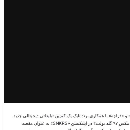
و «فراچه» با همکاری برند نایک یک کمپین تبلیغاتی دیجیتالی جدید
را راه اندازی کرده اند که به تبلیغ حضور کفش‌های کتانی «ایر مکس ۹۷ گلد بولت» در اپلیکیشن «SNKRS» به عنوان مقصد