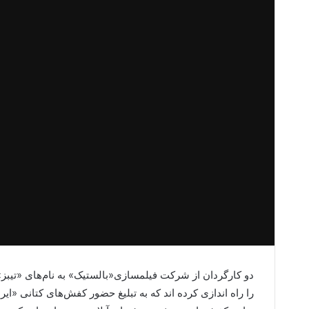
دو کارگردان از شرکت فیلمسازی«بالستیک» به نام‌های «تیبز» 