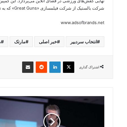
نهایی کفش‌های ورزشی در فضای آنلاین می‌پردازد. این کمپین ت
شرکت بالستیک از شرکت فیلمسازی «Great Guns» که به تازگی وارد فضای دیجیتال شده است را به تصویر می‌کشد.
www.adsofbrands.net
انتخاب سردبیر
خبر اصلی
مارتک
م
X
لینکدین
‫رددیت
اشتراک گذاری از طریق ایمیل
اشتراک گذاری