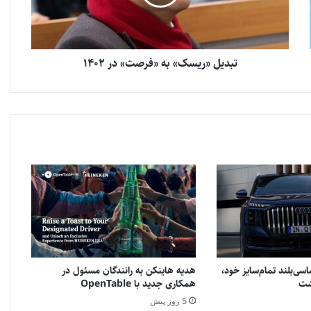
تبدیل «ریسک» به «فرصت» در 1402
سی‌بلند تمام‌سایز خود،
هدیه هاینکن به رانندگان مسئول در
همکاری جدید با OpenTable
5 روز پیش