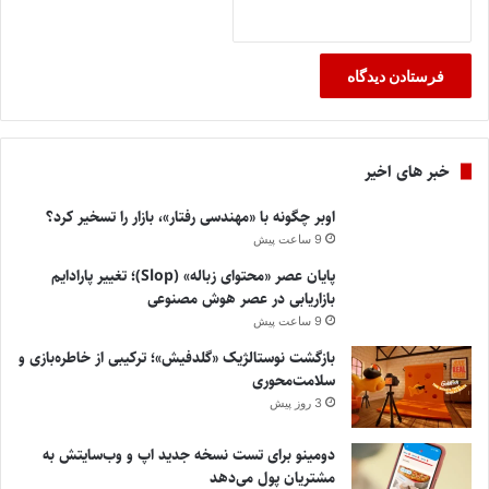
خبر های اخیر
اوبر چگونه با «مهندسی رفتار»، بازار را تسخیر کرد؟
9 ساعت پیش
پایان عصر «محتوای زباله» (Slop)؛ تغییر پارادایم
بازاریابی در عصر هوش مصنوعی
9 ساعت پیش
بازگشت نوستالژیک «گلدفیش»؛ ترکیبی از خاطره‌بازی و
سلامت‌محوری
3 روز پیش
دومینو برای تست نسخه جدید اپ و وب‌سایتش به
مشتریان پول می‌دهد