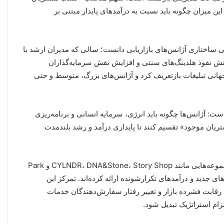
 این میزان چگونه باید نسبت به درآمدهای پایدار مبتنی بر
۲۰ را می‌توان دوره دگرگونی ساختاری آژانس‌های بازاریابی دانست؛ سالی که مدیران ارشد با
 نفوذ هلدینگ‌های سنتی و افزایش نقش سرمایه‌گذاران
هانی تبلیغات بازتعریف کرد و آژانس‌های بزرگ، متوسط و حتی
ت: آژانس‌ها چگونه باید انرژی، سرمایه انسانی و برنامه‌ریزی
یان موجود» تقسیم کنند تا پایداری درآمد و رشد بلندمدت
در بخش «مشاوره آژانس‌ها – Agency Advice»، مدیران مجموعه‌هایی مانند CYLNDR، DNA&Stone، Story Shop و Park
آمدهای جدید و درآمدهای تکرارشونده ارائه کرده‌اند. تمرکز این
رقابت فشرده بازار و تغییر رفتار سفارش‌دهندگان خدمات
لزام استراتژیک تبدیل شود.