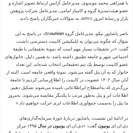
با همراهی
محمد موسوی، مدیرعامل آژانس ارتباط تصویر اشاره و
عضو هیئت‌مدیرۀ گروه و کامیار امامی، مدیرعامل شرکت پژوهش
بازار و رسانۀ امروز
emrc
، به سؤالات خبرنگاران پاسخ دادند.
ناصر پاشاپور نیکو، مدیرعامل گروه
union
dna
، در پاسخ به این
سؤال که چگونه می‌توان به اپلیکیشن کابینت دسترسی داشت،
گفت: «در تحقیقات بسیار مهم است که نمونۀ تحقیقاتی با طبقۀ
اجتماعی شهر و جامعه تطبیق داشته باشد. به همین دلیل، خانوارهای
عضو کابینت توسط یک تیم تحقیقاتی انتخاب شده‌اند. این تعداد
خانوار که به آن پنل گفته می‌شود، نمونۀ واقعی جامعه است. البته از
آبان سال ۱۴۰۲ عضویت در کابینت را اطلاع‌رسانی کردیم تا جامعۀ
بزرگ‌تری که به‌اصطلاح ابراطلاعاتی نامیده می‌شوند تشکیل دهیم.
اطلاعات ابر و پنل به‌طور مرتب با یکدیگر مقایسه می‌شوند. به‌مرور
ما پنل را به‌سمت جمع‌آوری اطلاعات ابری حرکت خواهیم داد.»
در ادامۀ این نشست، پاشاپور دربارۀ حوزۀ سرمایه‌گذاری‌های
دی.ان.ای
یونیون
گفت: «دی.ان.ای
یونیون در سال
۱۳۹۵ مرکز