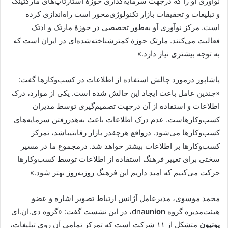
نوآوری آو را که درجهت سرمایه‌گذاری حوزۀ استارتاپ‌های مارکتینگ
و تبلیغات و تحقیقات بازار تکنولوژی‌محور است راه‌اندازی کرده
است. مرکز نوآوری آو به‌طور تخصصی در حوزۀ مارتک و ادتک
فعالیت می‌‌کنند. مارتک حوزۀ کمترشناخته‌شده‌ای در ایران است که
به توجه بیشتری نیاز دارد.»
پاشاپور درمورد چالش استفاده از اطلاعات در کسب‌وکارها گفت:
«چندین عامل باعث ایجاد این چالش شده است. یکی از موارد، درک
اطلاعات و استفاده از آن درجهت تصمیم‌گیری توسط مدیران
کسب‌وکارهاست. عدم درک اطلاعات باعث به‌هدررفتن سرمایه‌های
کسب‌وکارها می‌شود. درواقع هرچقدر بازار رقابتیباشد، تمرکز
کسب‌وکارها بر اطلاعات بیشتر خواهد شد. درمجموع ما در مسیر
سختی برای تغییر فرهنگ استفاده از اطلاعات توسط کسب‌وکارها
حرکت می‌کنیم که امید داریم این فرهنگ روزبه‌روز بهتر شود.»
محمد موسوی، مدیرعامل آژانس ارتباط تصویر اشاره و عضو
هیئت‌مدیره گروه
union
dna
، در این نشست گفت: «گروه دی.ان.ای
یونیون
متشکل از ۱۱ شرکت است که تمرکز تمامی آن روی تبلیغات،