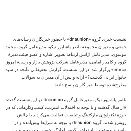
نشست خبری گروه «
union
dna
» با حضور خبرنگاران رسانه‌های
جمعی و مدیران مجموعه ناصر پاشاپور نیکو، مدیرعامل گروه، محمد
موسوی، مدیرعامل آژانس ارتباط تصویر اشاره و عضو هیئت‌مدیرۀ
گروه و کامیار امامی، مدیرعامل شرکت پژوهش بازار و رسانۀ امروز
«
emrc
» برگزار شد. در این نشست، گزارش تحقیقاتی «آنچه در سبد
خانوار ایرانی گذشت؟» ارائه و پس از آن مدیران به سؤالات
مطرح‌شده توسط خبرنگاران پاسخ دادند.
ناصر پاشاپور نیکو، مدیرعامل گروه
union
dna
،در این نشست گفت:
«
از سال گذشته و با توجه به اختلالات اینترنت، کسب‌وکارهایی که در
حوزۀ تکنولوژی مارکتینگ و تبلیغات فعالیت می‌کردند با چالش
روبه‌رو شدند. گروه
union
dna
با توجه به شرایط پیش‌آمده و در
راستای مسئولیت اجتماعی گروه، آمادگی خود را جهت حمایت از