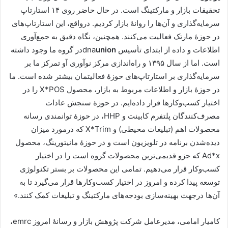
تحقیقات بازار و مارکتینگ است. در حال حاضر روی ۱۴ استارتاپ
سرمایه‌گذاری و آن‌ها را روانۀ بازار کردیم. درواقع، این استارتاپ‌های
در حوزۀ مارتک فعالیت می‌کنند. همچنین، نگاه دقیق به جمع‌آوری
اطلاعات و داده از ابتدای تأسیس
union
dna
در گروه ما وجود داشته
است. اما از سال ۱۳۹۵ و راه‌اندازی مرکز نوآوری آو تمرکز ما بر
سرمایه‌گذاری بر استارتاپ‌های حوزۀ فعالیتمان بیشتر شده است. ما
در حوزۀ بازار و اطلاعات مربوط به بازار، محصول
X*POS
را در
اختیار کسب‌وکارها قرار داده‌ایم. در حوزۀ سنجش عادات
مصرف‌کنندگان پلتفرم کابینت و
HHP
، در حوزۀ توانمندی رسانه
محصولات اهم (تبلیغات محیطی) و
X*Trim
که درمورد میزان
دیده‌شدن برنامه در تلویزیون است و در حوزۀ مانیتورینگ، محصول
Ad*x
که جزو قدیمی‌ترین محصولات گروه است را در اختیار
کسب‌وکار قرار می‌دهیم. تمامی این محصولات بر بستر تکنولوژی
توسعه پیدا کرده و امروز در اختیار کسب‌وکارها قرار می‌گیرد تا به
آن‌ها درجهت بهینه‌سازی بودجه‌های مارکتینگ و تبلیغات کمک کنند.»
کامیار امامی، مدیرعامل شرکت پژوهش بازار و رسانۀ امروز
emrc
،